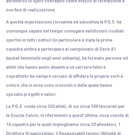
attraverso lo sport concepito come mezzo di formazione e
non fine di realizzazione.
A questa impostazione ricreativa ed educativa la P.G.S. ha
comunque saputo nel tempo coniugare validissimi risultati
sportivi in tutti i settori (in particolare è stata la prima
squadra umbra a partecipare al campionato di Serie A1
basket femminile negli anni settanta), ha formato persone ed
atleti che hanno avuto davanti a sé carriere felici e
soprattutto ha sempre cercato di affidare le proprie sorti a
coloro che in essa sono cresciuti o della quale hanno
sposato progetti e valori.
La P.G.S. conta circa 330 atleti, di cui circa 300 tesserati per
la Scuola Calcio; in riferimento a quest’ultima, essa consta di
16 squadre per le quali impieghiamo circa 20 allenatori, 1
Direttore Organizzativo, 2 Responsabili tecnici (Attività di