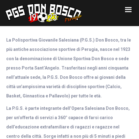
Skip
Skip
to
to
primary
content
navigation
PGS
DON
BOSCO
La Polisportiva Giovanile Salesiana (P.G.S.) Don Bosco, tra le
PERUGIA
più antiche associazione sportive di Perugia, nasce nel 1923
con la denominazione di Unione Sportiva Don Bosco e sede
presso Porta Sant’Angelo. Trasferitasi negli anni cinquanta
nell’attuale sede, la P.G.S. Don Bosco offre ai giovani della
città un’ampissima varietà di discipline sportive (Calcio,
Basket, Ginnastica e Pallavolo) per tu
tte le età.
La P.G.S. è parte integrante dell’Opera Salesiana Don Bosco,
per un’offerta di servizi a 360° capace di farsi carico
dell’educazione extrafamiliare di ragazzi e ragazze nel
centro della città. Sorge infatti a non più di 5 minuti a piedi